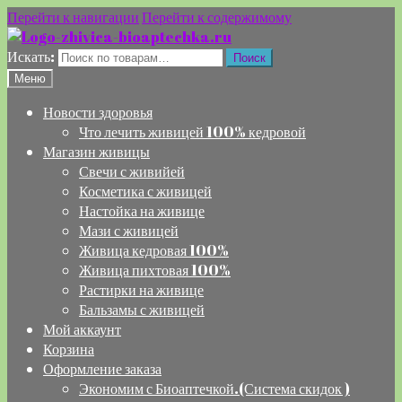
Перейти к навигации
Перейти к содержимому
Искать:
Поиск
Меню
Новости здоровья
Что лечить живицей 100% кедровой
Магазин живицы
Свечи с живийей
Косметика с живицей
Настойка на живице
Мази с живицей
Живица кедровая 100%
Живица пихтовая 100%
Растирки на живице
Бальзамы с живицей
Мой аккаунт
Корзина
Оформление заказа
Экономим с Биоаптечкой.(Система скидок )