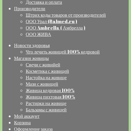
Доставка и оплата
Производители
Штрих коды товаров от производителей
ООО Урал (Balmed.ru )
ООО Ambrella ( Амбрелла )
ООО ЖИВА
Новости здоровья
Что лечить живицей 100% кедровой
Магазин живицы
Свечи с живийей
Косметика с живицей
Настойка на живице
Мази с живицей
Живица кедровая 100%
Живица пихтовая 100%
Растирки на живице
Бальзамы с живицей
Мой аккаунт
Корзина
Оформление заказа