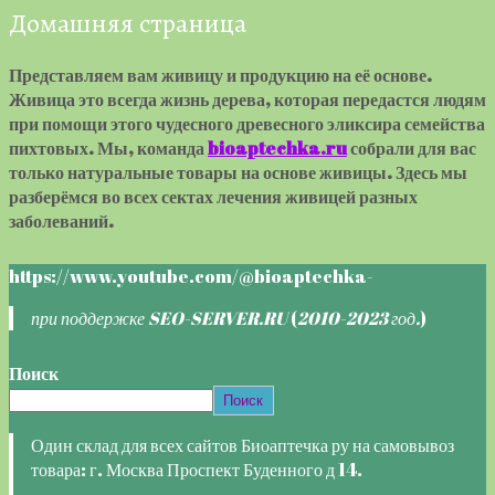
Домашняя страница
Представляем вам живицу и продукцию на её основе.
Живица это всегда жизнь дерева, которая передастся людям
при помощи этого чудесного древесного эликсира семейства
пихтовых. Мы, команда
bioaptechka.ru
собрали для вас
только натуральные товары на основе живицы. Здесь мы
разберёмся во всех сектах лечения живицей разных
заболеваний.
https://www.youtube.com/@bioaptechka-
при поддержке SEO-SERVER.RU
(
2010-2023 год.
)
Поиск
Поиск
Один склад для всех сайтов Биоаптечка ру на самовывоз
товара: г. Москва Проспект Буденного д 14.