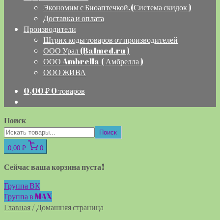
Экономим с Биоаптечкой.(Система скидок )
Доставка и оплата
Производители
Штрих коды товаров от производителей
ООО Урал (Balmed.ru )
ООО Ambrella ( Амбрелла )
ООО ЖИВА
0,00
₽
0 товаров
Поиск
Поиск
0,00 ₽
0
Сейчас ваша корзина пуста!
Группа ВК
Группа в MAX
Главная
/
Домашняя страница