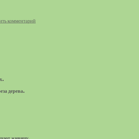
ить комментарий
х.
еза дерева.
азуют живицу.