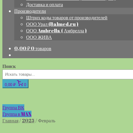
Доставка и оплата
Производители
Штрих коды товаров от производителей
ООО Урал (Balmed.ru )
ООО Ambrella ( Амбрелла )
ООО ЖИВА
0,00
₽
0 товаров
Поиск
0,00 ₽
0
Группа ВК
Группа в MAX
Главная
/
2025
/
Февраль