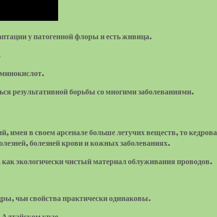
даптации у патогенной флоры и есть живица.
.
аминокислот.
ся результативной борьбы со многими заболеваниями.
, имея в своем арсенале больше летучих веществ, то кедрова
олезней, болезней крови и кожных заболеваниях.
е, как экологически чистый материал облуживания проводов.
дры, чьи свойства практически одинаковы.
в Алтайском крае.