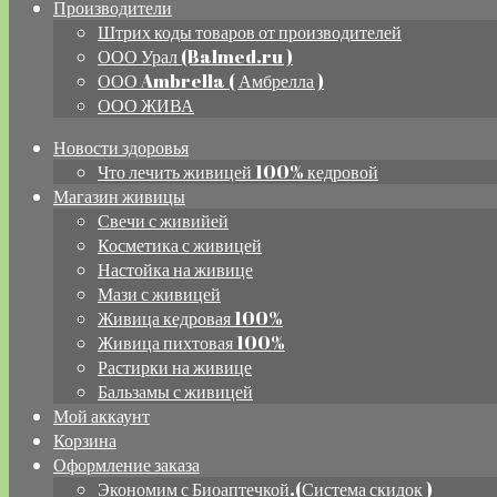
Производители
Штрих коды товаров от производителей
ООО Урал (Balmed.ru )
ООО Ambrella ( Амбрелла )
ООО ЖИВА
Новости здоровья
Что лечить живицей 100% кедровой
Магазин живицы
Свечи с живийей
Косметика с живицей
Настойка на живице
Мази с живицей
Живица кедровая 100%
Живица пихтовая 100%
Растирки на живице
Бальзамы с живицей
Мой аккаунт
Корзина
Оформление заказа
Экономим с Биоаптечкой.(Система скидок )