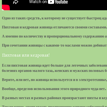
Одно из таких средств, к которому не существует быстроц а
Пихтовая и кедровая живица отличаются своими составами
А именно по количеству и пропорциональному содержанию 
При сочетании живицы с какими-то маслами можно добивать
Пихтовая или кедровая!
Если пихтовая живица идет больше для легочных заболеваний
болезнях органов малого таза, женских и мужских половых б
Верите, или нет, но живица используется и в электротехник
Вообще, пределов использования этого природного чуда нет.
В разных местах и разных районах произрастают пихты и ке
Тем не менее, стоит отдать предпочтение живице собранной 