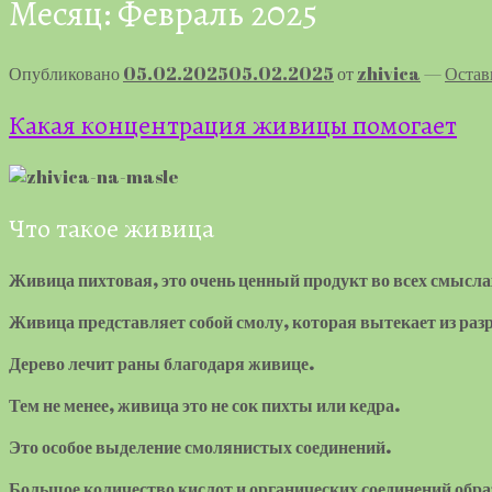
Месяц:
Февраль 2025
Опубликовано
05.02.2025
05.02.2025
от
zhivica
—
Остав
Какая концентрация живицы помогает
Что такое живица
Живица пихтовая, это очень ценный продукт во всех смысла
Живица представляет собой смолу, которая вытекает из разр
Дерево лечит раны благодаря живице.
Тем не менее, живица это не сок пихты или кедра.
Это особое выделение смолянистых соединений.
Большое количество кислот и органических соединений обр