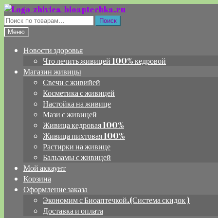
Перейти
Перейти
к
к
Искать:
Поиск
навигации
содержимому
Меню
Новости здоровья
Что лечить живицей 100% кедровой
Магазин живицы
Свечи с живийей
Косметика с живицей
Настойка на живице
Мази с живицей
Живица кедровая 100%
Живица пихтовая 100%
Растирки на живице
Бальзамы с живицей
Мой аккаунт
Корзина
Оформление заказа
Экономим с Биоаптечкой.(Система скидок )
Доставка и оплата