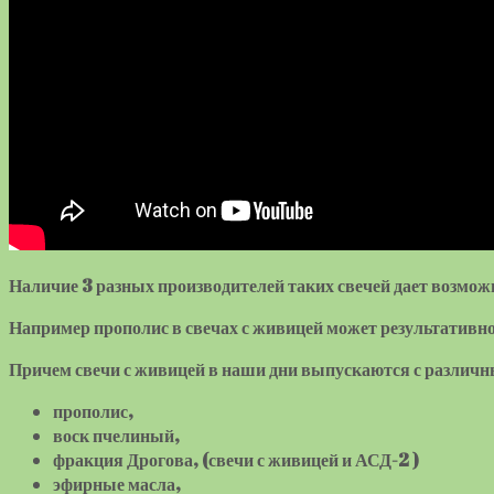
Наличие 3 разных производителей таких свечей дает возмож
Например прополис в свечах с живицей может результативно
Причем свечи с живицей в наши дни выпускаются с различн
прополис,
воск пчелиный,
фракция Дрогова, (свечи с живицей и АСД-2 )
эфирные масла,